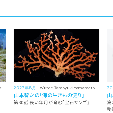
2023年8月
2
o
Writer: Tomoyuki Yamamoto
山本智之の「海の生きもの便り」
山
第30話 長い年月が育む「宝石サンゴ」
第
秘