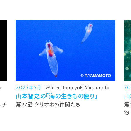
2023年5月
2
o
Writer: Tomoyuki Yamamoto
山本智之の「海の生きもの便り」
山
ンチ
第27話 クリオネの仲間たち
第
物