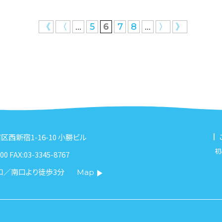
...
...
《
〈
5
6
7
8
〉
》
新宿区西新宿1-16-10 小勝ビル
初
00 FAX:03-3345-8767
口／南口より徒歩3分
Map