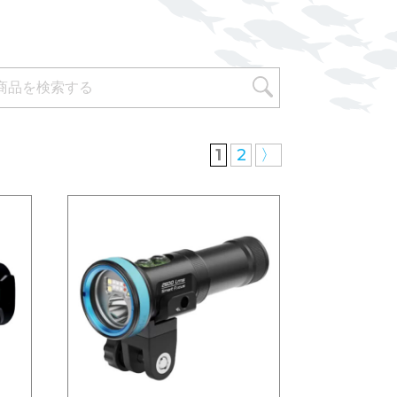
1
2
〉