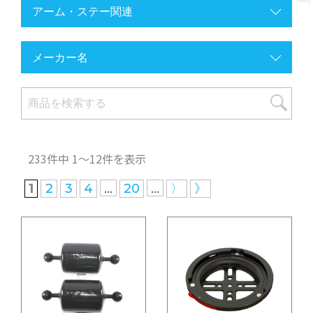
233件中 1〜12件を表示
...
...
1
2
3
4
20
〉
》