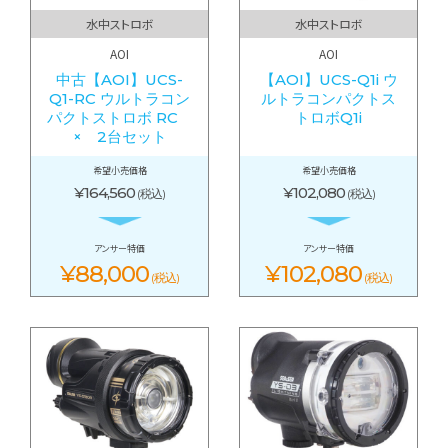
水中ストロボ
水中ストロボ
AOI
AOI
中古【AOI】UCS-
【AOI】UCS-Q1i ウ
Q1-RC ウルトラコン
ルトラコンパクトス
パクトストロボ RC
トロボQ1i
× 2台セット
希望小売価格
希望小売価格
¥164,560
¥102,080
(税込)
(税込)
アンサー特価
アンサー特価
¥88,000
¥102,080
(税込)
(税込)