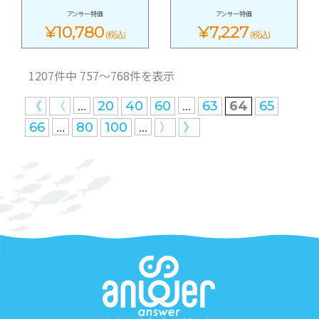
アンサー特価
アンサー特価
¥10,780
¥7,227
(税込)
(税込)
1207件中 757〜768件を表示
...
...
《
〈
20
40
60
63
64
65
...
...
66
80
100
〉
》