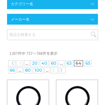
1207件中 757〜768件を表示
...
...
《
〈
20
40
60
63
64
65
...
...
66
80
100
〉
》