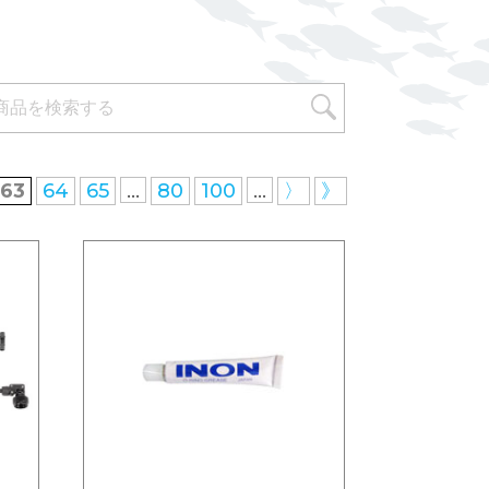
...
...
63
64
65
80
100
〉
》