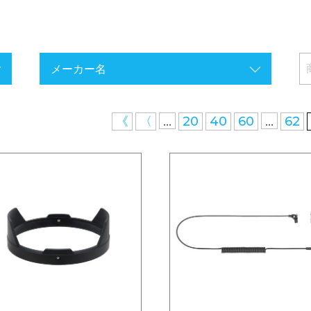
...
...
《
〈
20
40
60
62