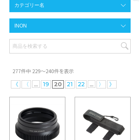
277件中 229〜240件を表示
...
...
《
〈
19
20
21
22
〉
》