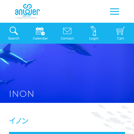
INON
イノン