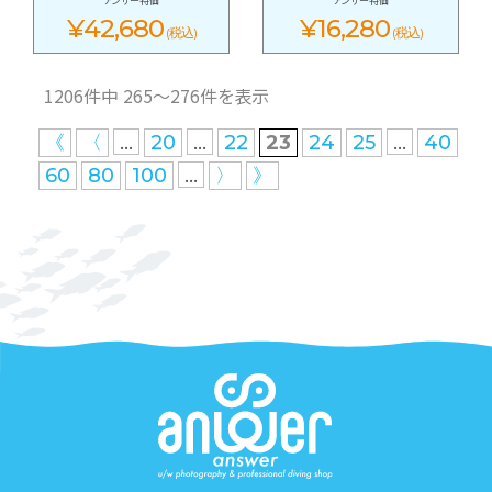
アンサー特価
アンサー特価
¥42,680
¥16,280
(税込)
(税込)
1206件中 265〜276件を表示
...
...
...
《
〈
20
22
23
24
25
40
...
60
80
100
〉
》