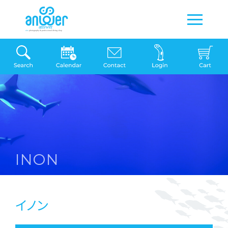
INON
イノン