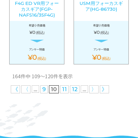
F4G ED VR用フォー
USM用フォーカスギ
カスギア(FGP-
ア(HG-86730)
NAFS16/35F4G)
希望小売価格
希望小売価格
¥0
¥0
(税込)
(税込)
アンサー特価
アンサー特価
¥0
¥0
(税込)
(税込)
164件中 109〜120件を表示
...
...
《
〈
9
10
11
12
〉
》