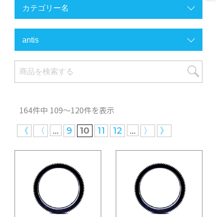
164件中 109〜120件を表示
...
...
《
〈
9
10
11
12
〉
》