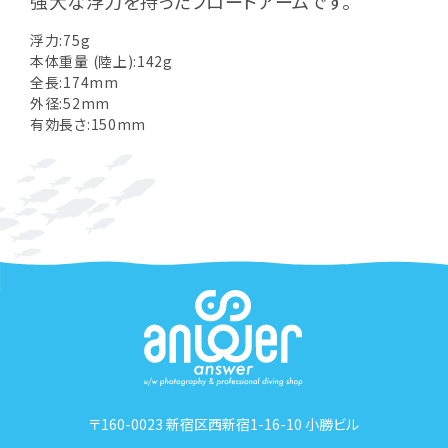
強大な浮力を持ったフロートアームです。
浮力:75g
本体重量 (陸上):142g
全長:174mm
外径:52mm
有効長さ:150mm
〒160-0023 新宿区西新宿1-16-10 小勝ビル