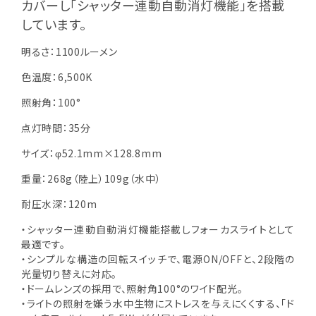
カバーし「シャッター連動自動消灯機能」を搭載
しています。
明るさ：1100ルーメン
色温度：6,500K
照射角：100°
点灯時間：35分
サイズ：φ52.1mm×128.8mm
重量：268g（陸上）109g（水中）
耐圧水深：120m
・シャッター連動自動消灯機能搭載しフォーカスライトとして
最適です。
・シンプルな構造の回転スイッチで、電源ON/OFFと、2段階の
光量切り替えに対応。
・ドームレンズの採用で、照射角100°のワイド配光。
・ライトの照射を嫌う水中生物にストレスを与えにくくする、｢ド