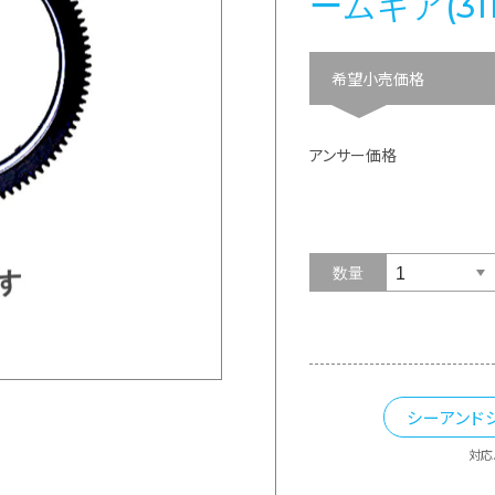
ームギア(3
希望小売価格
アンサー価格
数量
シーアンド
対応