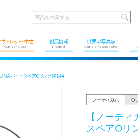
アウトレット・中古
製品情報
世界の写真家
Outlet・Used
Product
World Photographer
】NA ポートスペアOリング90144
ノーティカム
O
【ノーティカ
スペアOリン