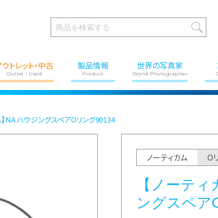
アウトレット・中古
製品情報
世界の写真家
Outlet・Used
Product
World Photographer
】NA ハウジングスペアOリング90134
ノーティカム
O
【ノーティカ
ングスペアO