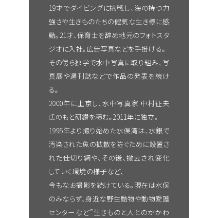
19才でダイビングに挑戦し、海の持つ力
強さや生きものたちの健気な生き様に感
動。21才、保育士を辞め地元のフォトスタ
ジオに入社。広告写真などを手掛ける。
その傍ら独学で水中写真に取り組み、写
真展や週刊誌などで作品の発表を続け
る。
2000年に上京し、水中写真家 中村征夫
氏のもと研鑽を積む。2011年に独立。
1995年より撮り始めた水俣湾は、水銀で
汚染された魚の拡散を防ぐために設置さ
れた仕切り網や、その後、撤去され変化
していく環境の様子など、
今もなお撮影を続けている。現在は水俣
のみならず、身近な野生動物や動物愛護
センターなど”生きものと人とのかかわ