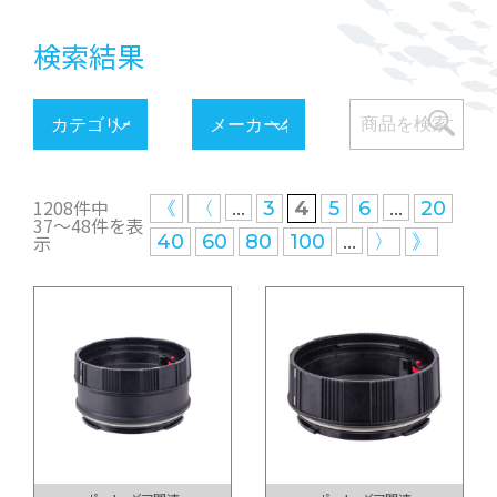
検索結果
1208件中
...
...
《
〈
3
4
5
6
20
37〜48件を表
...
示
40
60
80
100
〉
》