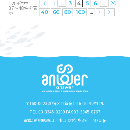
1208件中
...
...
《
〈
3
4
5
6
20
37〜48件を表
...
示
40
60
80
100
〉
》
〒160-0023 新宿区西新宿1-16-10 小勝ビル
TEL:03-3345-0200 FAX:03-3345-8767
電車：新宿駅西口／南口より徒歩3分
Map