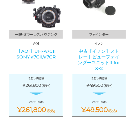
一眼・ミラーレスハウジング
ファインダー
AOI
イノン
【AOI】UH-A7CII
中古【イノン】スト
SONY α7CII/α7CR
レートビューファイ
ンダーユニットII for
X-2
希望小売価格
希望小売価格
¥261,800
¥49,500
(税込)
(税込)
アンサー特価
アンサー特価
¥261,800
¥49,500
(税込)
(税込)