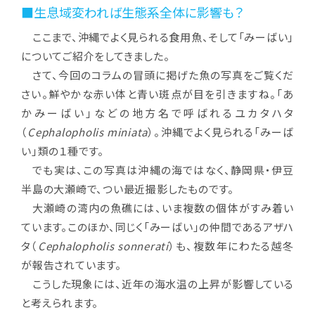
■生息域変われば生態系全体に影響も？
ここまで、沖縄でよく見られる食用魚、そして「みーばい」
についてご紹介をしてきました。
さて、今回のコラムの冒頭に掲げた魚の写真をご覧くだ
さい。鮮やかな赤い体と青い斑点が目を引きますね。「あ
かみーばい」などの地方名で呼ばれるユカタハタ
（
Cephalopholis miniata
）。沖縄でよく見られる「みーば
い」類の１種です。
でも実は、この写真は沖縄の海ではなく、静岡県・伊豆
半島の大瀬崎で、つい最近撮影したものです。
大瀬崎の湾内の魚礁には、いま複数の個体がすみ着い
ています。このほか、同じく「みーばい」の仲間であるアザハ
タ（
Cephalopholis sonnerati
）も、複数年にわたる越冬
が報告されています。
こうした現象には、近年の海水温の上昇が影響している
と考えられます。