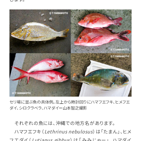
セリ場に並ぶ魚の具体例。左上から時計回りにハマフエフキ、ヒメフエ
ダイ、シロクラベラ、ハマダイ＝山本智之撮影
それぞれの魚には、沖縄での地方名があります。
ハマフエフキ（
Lethrinus nebulosus
）は「たまん」、ヒメ
フエダイ（
Lutjanus gibbus
）は「みみじゃー」、ハマダイ