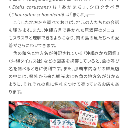
（
Etelis coruscans
）は「あかまち」、シロクラベラ
（
Choerodon schoenleinii
）は「まくぶ」――。
こうした地方名を調べておけば、地元の人たちとの会話
も弾みます。また、沖縄方言で書かれた居酒屋のメニュー
もスラスラと理解できるようになり、南の島の魚たちへの愛
着がさらにわいてきます。
魚の和名と地方名が併記されている『沖縄さかな図鑑』
（沖縄タイムス社）などの図鑑を携帯していると、魚の呼び
名を調べるときに便利です。また、那覇市内などの鮮魚店
の中には、県外から来た観光客にも魚の地方名が分かる
ように、それぞれの魚に名札をつけて売っているお店もあ
ります。