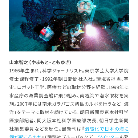
山本智之（やまもと・ともゆき）
1966年生まれ。科学ジャーナリスト。東京学芸大学大学院
修士課程修了。1992年朝日新聞社入社。環境省担当、宇
宙、ロボット工学、医療などの取材分野を経験。1999年に
水産庁の漁業調査船に乗り組み、南極海で潜水取材を実
施。2007年には南米ガラパゴス諸島のルポを行うなど「海
洋」をテーマに取材を続けている。朝日新聞東京本社科学
医療部記者、同大阪本社科学医療部次長、朝日学生新聞
社編集委員などを歴任。最新刊は『
温暖化で日本の海に
何が起こるのか
』（講談社ブルーバックス）。
ツイッター
も発