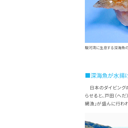
駿河湾に生息する深海魚の1
■深海魚が水揚
日本のダイビングの
らせると、戸田（へ
網漁」が盛んに行わ