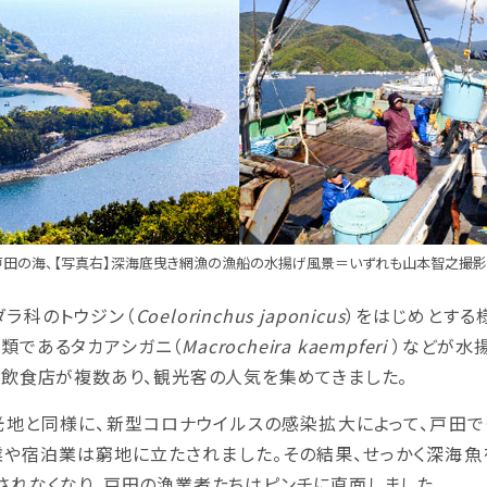
戸田の海、【写真右】深海底曳き網漁の漁船の水揚げ風景＝いずれも山本智之撮影
ラ科のトウジン（
Coelorinchus japonicus
）をはじめとする
殻類であるタカアシガニ（
Macrocheira kaempferi
）などが水
る飲食店が複数あり、観光客の人気を集めてきました。
地と同様に、新型コロナウイルスの感染拡大によって、戸田
業や宿泊業は窮地に立たされました。その結果、せっかく深海魚
されなくなり、戸田の漁業者たちはピンチに直面しました。