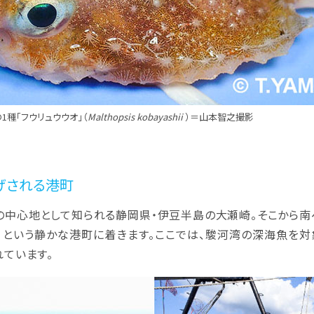
種「フウリュウウオ」（
Malthopsis kobayashii
）＝山本智之撮影
げされる港町
中心地として知られる静岡県・伊豆半島の大瀬崎。そこから南
だ）という静かな港町に着きます。ここでは、駿河湾の深海魚を対
れています。