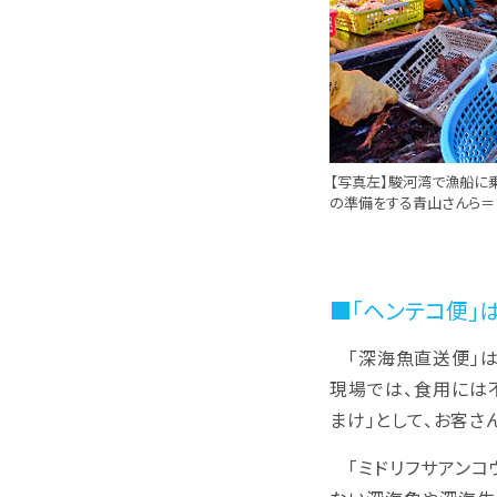
【写真左】駿河湾で漁船に
の準備をする青山さんら＝
■「ヘンテコ便」
「深海魚直送便」は
現場では、食用には
まけ」として、お客さ
「ミドリフサアンコウ