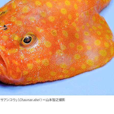
サアンコウ」（
Chaunax abei
）＝山本智之撮影