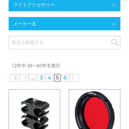
72件中 49〜60件を表示
...
《
〈
3
4
5
6
〉