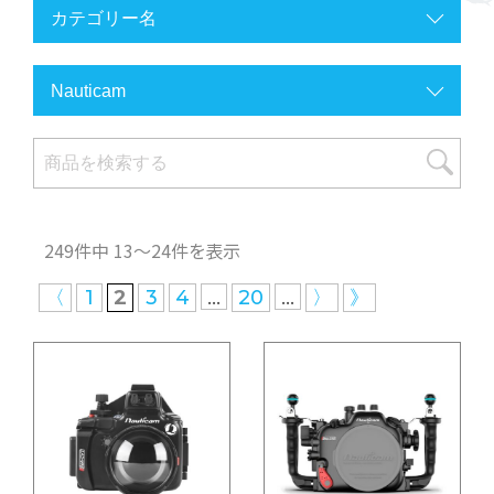
249件中 13〜24件を表示
...
...
〈
1
2
3
4
20
〉
》