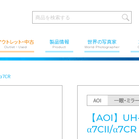
アウトレット・中古
製品情報
世界の写真家
Outlet・Used
Product
World Photographer
/α7CR
AOI
一眼・ミラ
【AOI】UH-
α7CII/α7CR