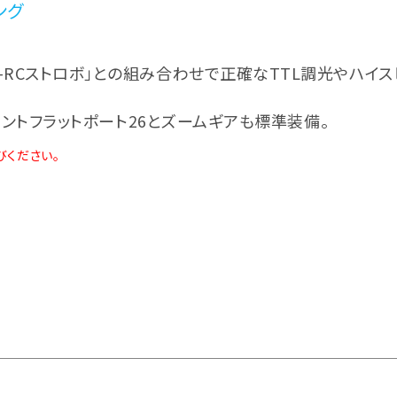
ング
S-Q1-RCストロボ」との組み合わせで正確なTTL調光やハ
用のAXマウントフラットポート26とズームギアも標準装備。
びください。