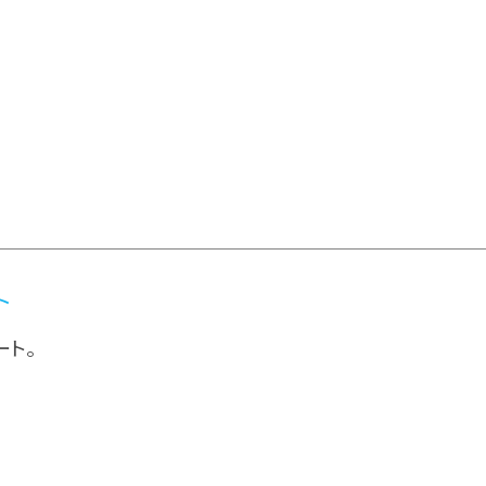
ト
ート。