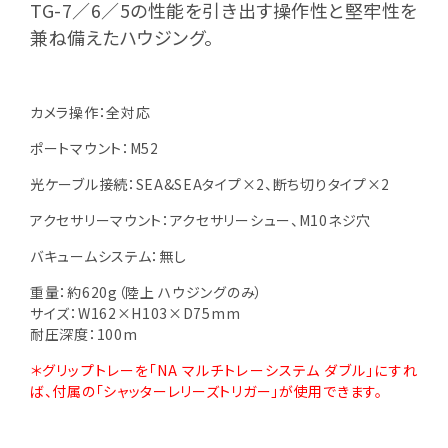
TG-7／6／5の性能を引き出す操作性と堅牢性を
兼ね備えたハウジング。
カメラ操作：全対応
ポートマウント：M52
光ケーブル接続：SEA&SEAタイプ×2、断ち切りタイプ×2
アクセサリーマウント：アクセサリーシュー、M10ネジ穴
バキュームシステム：無し
重量：約620g（陸上 ハウジングのみ）
サイズ：W162×H103×D75mm
耐圧深度：100m
＊グリップトレーを「NA マルチトレーシステム ダブル」にすれ
ば、付属の「シャッターレリーズトリガー」が使用できます。