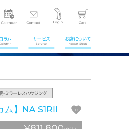
コラム
サービス
お店について
Column
Service
About Shop
眼・ミラーレスハウジング
】NA S1RII
0
¥811,800