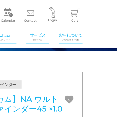
コラム
サービス
お店について
Column
Service
About Shop
ァインダー
ム】NA ウルト
0
ンダー45 ×1.0