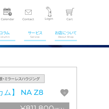
コラム
サービス
お店について
Column
Service
About Shop
眼・ミラーレスハウジング
ム】 NA Z8
0
¥811,800