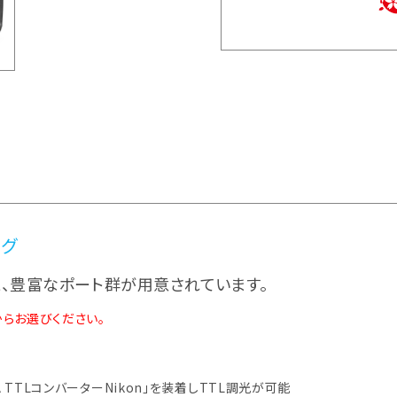
ング
、豊富なポート群が用意されています。
からお選びください。
TTLコンバーターNikon」を装着しTTL調光が可能