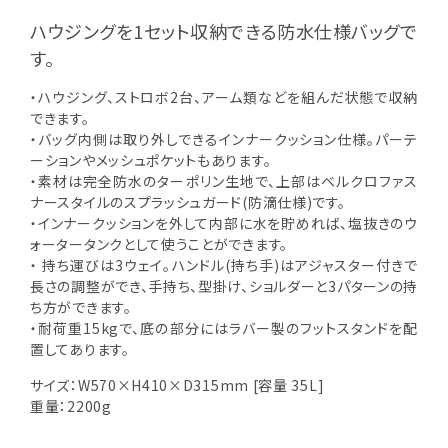
ハウジングを1セット収納できる防水仕様バッグで
す。
・ハウジング、ストロボ2台、アーム類などを組んだ状態で収納
できます。
・バッグ内側は取り外しできるインナークッション仕様。パーテ
ーションやメッシュポケットもあります。
・素材は完全防水のターポリン生地で、上部はベルクロファス
ナースタイルのスプラッシュガード(防滴仕様)です。
・インナークッションを外して内部に水を貯めれば、塩抜きのウ
ォータータンクとして使うことができます。
・ 持ち運びは3ウェイ。ハンドル(持ち手)はアジャスター付きで
長さの調整ができ、手持ち、型掛け、ショルダーと3パターンの持
ち方ができます。
・耐荷重15kgで、底の部分にはラバー製のフットスタンドを配
置してあります。
サイズ：W570×H410×D315mm [容量 35L]
重量：2200g