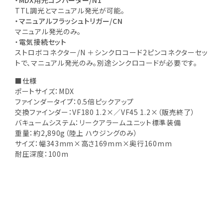
・MDX用光コンバーター/N1
TTL調光とマニュアル発光が可能。
・マニュアルフラッシュトリガー/CN
マニュアル発光のみ。
・
電気接続セット
ストロボコネクター/N ＋シンクロコード2ピンコネクターセッ
トで、マニュアル発光のみ。別途シンクロコードが必要です。
■
仕様
ポートサイズ：MDX
ファインダータイプ：0.5倍ピックアップ
交換ファインダー：VF180 1.2×／VF45 1.2×（販売終了）
バキュームシステム：リークアラームユニット標準装備
重量：約2,890g（陸上 ハウジングのみ）
サイズ：幅343mm×高さ169mm×奥行160mm
耐圧深度：100m