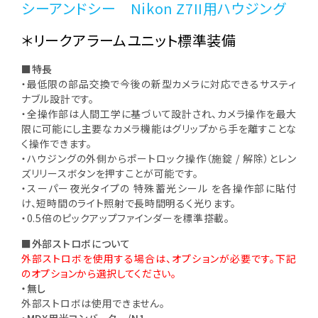
シーアンドシー Nikon Z7II用ハウジング
＊リークアラームユニット標準装備
■
特長
・最低限の部品交換で今後の新型カメラに対応できるサスティ
ナブル設計です。
・全操作部は人間工学に基づいて設計され、カメラ操作を最大
限に可能にし主要なカメラ機能はグリップから手を離すことな
く操作できます。
・ハウジングの外側からポートロック操作（施錠 / 解除）とレン
ズリリースボタンを押すことが可能です。
・スーパー夜光タイプの 特殊蓄光シール を各操作部に貼付
け、短時間のライト照射で長時間明るく光ります。
・0.5倍のピックアップファインダーを標準搭載。
■
外部ストロボについて
外部ストロボを使用する場合は、オプションが必要です。下記
のオプションから選択してください。
・無し
外部ストロボは使用できません。